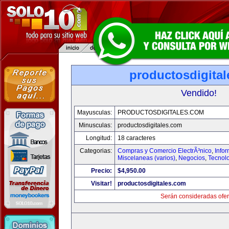
productosdigita
Vendido!
Mayusculas:
PRODUCTOSDIGITALES.COM
Minusculas:
productosdigitales.com
Longitud:
18 caracteres
Categorias:
Compras y Comercio ElectrÃ³nico
,
Info
Miscelaneas (varios)
,
Negocios
,
Tecnol
Precio:
$4,950.00
Visitar!
productosdigitales.com
Serán consideradas ofer