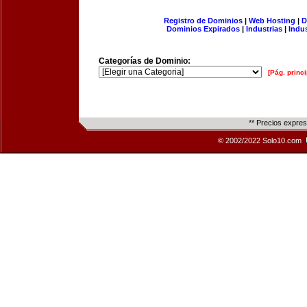
Registro de Dominios
|
Web Hosting
|
D
Dominios Expirados
|
Industrias
|
Indu
Categorías de Dominio:
[Pág. princi
** Precios expre
© 2002/2022 Solo10.com