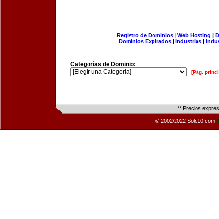
Registro de Dominios
|
Web Hosting
|
D
Dominios Expirados
|
Industrias
|
Indu
Categorías de Dominio:
[Pág. princi
** Precios expre
© 2002/2022 Solo10.com