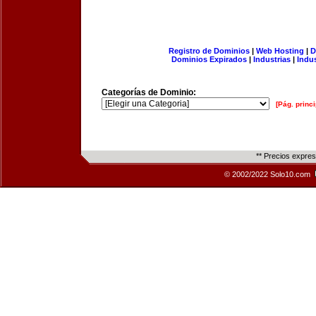
Registro de Dominios
|
Web Hosting
|
D
Dominios Expirados
|
Industrias
|
Indu
Categorías de Dominio:
[Pág. princi
** Precios expre
© 2002/2022 Solo10.com