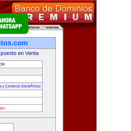
stos.com
 puesto en Venta
OM
 y Comercio ElectrÃ³nico
tas