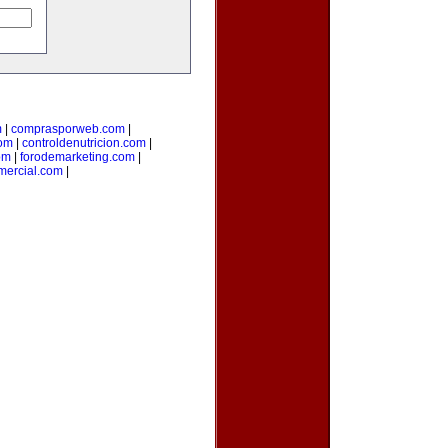
m
|
comprasporweb.com
|
com
|
controldenutricion.com
|
om
|
forodemarketing.com
|
mercial.com
|