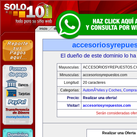
accesoriosyrepue
El dueño de este dominio lo ha
Mayusculas:
ACCESORIOSYREPUESTOS.C
Minusculas:
accesoriosyrepuestos.com
Longitud:
20 caracteres
Categorias:
AutomÃ³viles y Coches
,
Compras
Precio:
Realizar una oferta!
Visitar!
accesoriosyrepuestos.com
Serán consideradas ofer
Realizar una Oferta