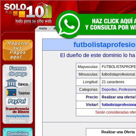
futbolistaprofesi
El dueño de este dominio lo ha
Mayusculas:
FUTBOLISTAPROFE
Minusculas:
futbolistaprofesiona
Longitud:
21 caracteres
Categorias:
Deportes
,
Profesion
Precio:
Realizar una oferta!
Visitar!
futbolistaprofesion
Serán consideradas ofer
Realizar una Oferta