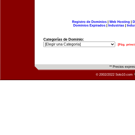
Registro de Dominios
|
Web Hosting
|
D
Dominios Expirados
|
Industrias
|
Indu
Categorías de Dominio:
[Pág. princi
** Precios expre
© 2002/2022 Solo10.com