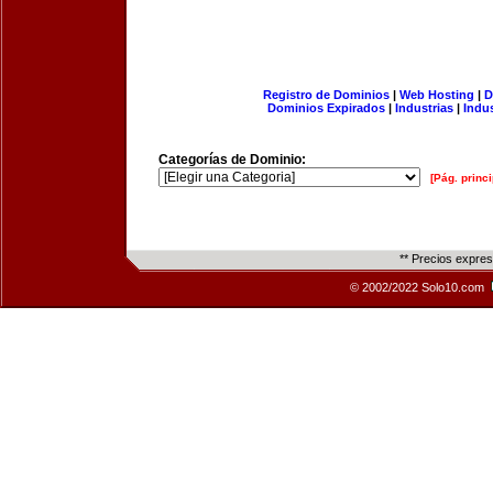
Registro de Dominios
|
Web Hosting
|
D
Dominios Expirados
|
Industrias
|
Indu
Categorías de Dominio:
[Pág. princi
** Precios expre
© 2002/2022 Solo10.com