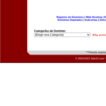
Registro de Dominios
|
Web Hosting
|
D
Dominios Expirados
|
Industrias
|
Indu
Categorías de Dominio:
[Pág. princi
** Precios expre
© 2002/2022 Solo10.com