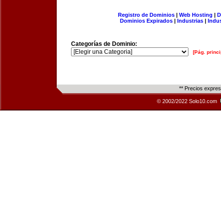
Registro de Dominios
|
Web Hosting
|
D
Dominios Expirados
|
Industrias
|
Indu
Categorías de Dominio:
[Pág. princi
** Precios expre
© 2002/2022 Solo10.com