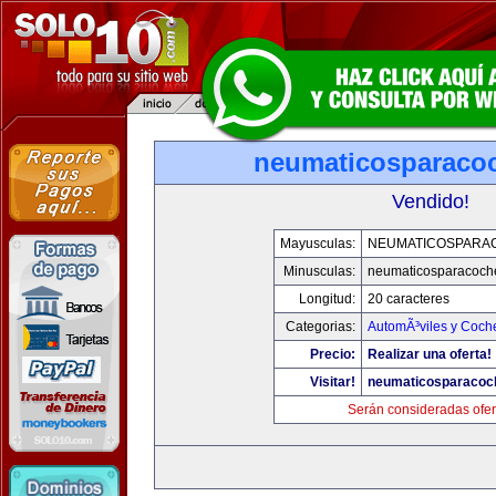
neumaticosparaco
Vendido!
Mayusculas:
NEUMATICOSPARA
Minusculas:
neumaticosparacoch
Longitud:
20 caracteres
Categorias:
AutomÃ³viles y Coch
Precio:
Realizar una oferta!
Visitar!
neumaticosparacoc
Serán consideradas ofer